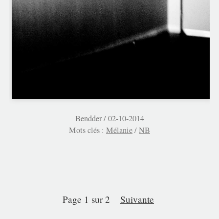
Bendder /
02-10-2014
Mots clés :
Mélanie
/
NB
page 1 sur 2
suivante