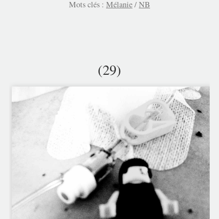
Mots clés :
Mélanie
/
NB
(29)