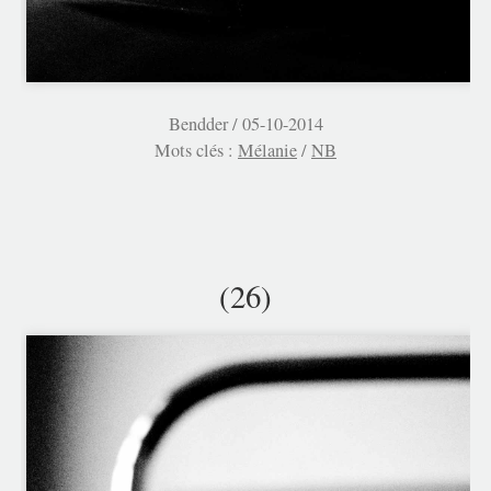
Bendder /
05-10-2014
Mots clés :
Mélanie
/
NB
(26)