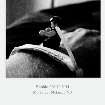
Bendder /
06-10-2014
Mots clés :
Mélanie
/
NB