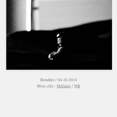
Bendder /
04-10-2014
Mots clés :
Mélanie
/
NB