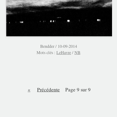
Bendder /
10-09-2014
Mots clés :
LeHavre
/
NB
«
précédente
page 9 sur 9