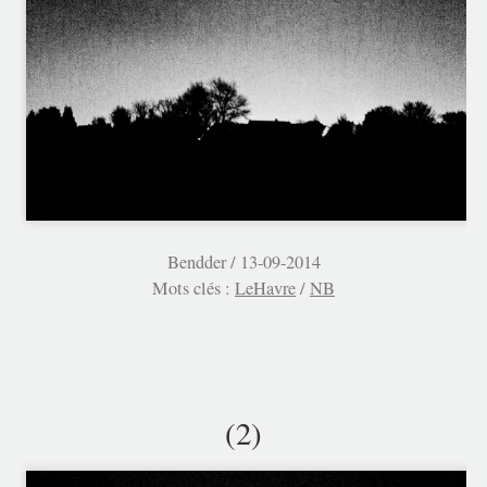
Bendder /
13-09-2014
Mots clés :
LeHavre
/
NB
(2)