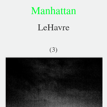
Manhattan
LeHavre
(3)