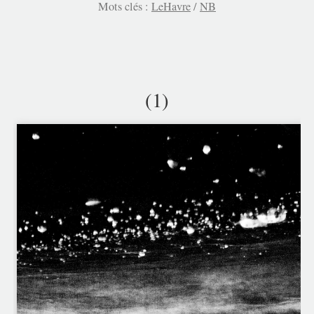
Mots clés :
LeHavre
/
NB
(1)