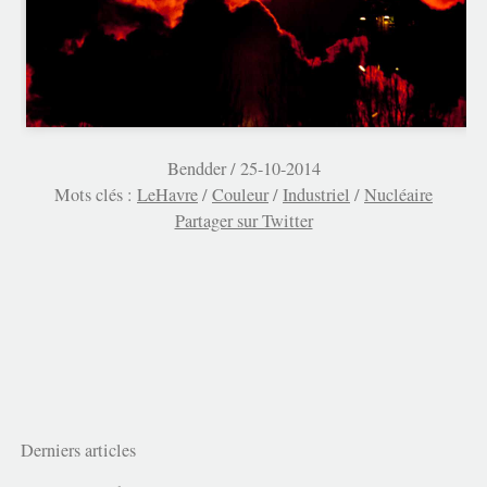
Bendder /
25-10-2014
Mots clés :
LeHavre
/
Couleur
/
Industriel
/
Nucléaire
Partager sur Twitter
Derniers articles