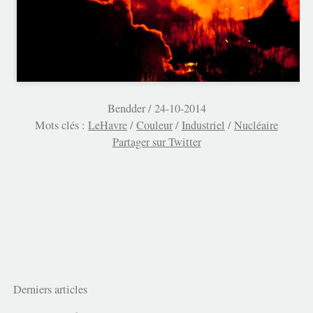
Bendder /
24-10-2014
Mots clés :
LeHavre
/
Couleur
/
Industriel
/
Nucléaire
Partager sur Twitter
Derniers articles